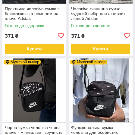
Практична чоловіча сумка з
Чоловіча тканинна сумка -
блискавкою та ременем на
чудовий вибір для активних
плече Adidas
людей Adidas
Готово до відправки
Готово до відправки
371
371
₴
₴
Купити
Купити
🧔 Мужской выбор
🧔 Мужской выбор
Чорна сумка чоловіча через
Функціональна сумка
плече - мінімалізм і зручність
чоловіча для особистих