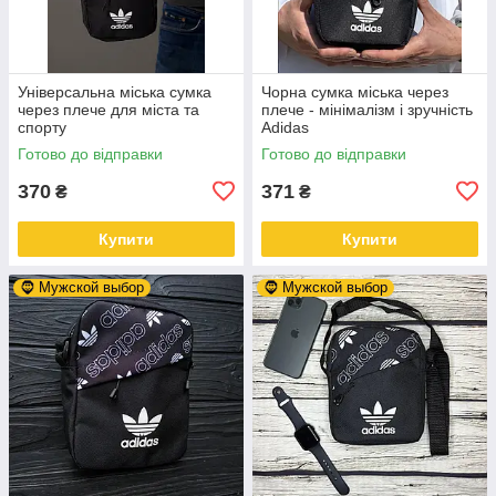
Універсальна міська сумка
Чорна сумка міська через
через плече для міста та
плече - мінімалізм і зручність
спорту
Adidas
Готово до відправки
Готово до відправки
370
371
₴
₴
Купити
Купити
🧔 Мужской выбор
🧔 Мужской выбор