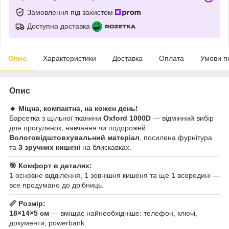
Замовлення під захистом
Доступна доставка
Опис
Характеристики
Доставка
Оплата
Умови п
Опис
🔸 Міцна, компактна, на кожен день!
Барсетка з щільної тканини
Oxford 1000D
— відмінний вибір
для прогулянок, навчання чи подорожей.
Вологовідштовхувальний матеріал
, посилена фурнітура
та
3 зручних кишені
на блискавках.
🎯 Комфорт в деталях:
1 основне відділення, 1 зовнішня кишеня та ще 1 всередині —
все продумано до дрібниць.
📏 Розмір:
18×14×5 см
— вміщає найнеобхідніше: телефон, ключі,
документи, powerbank.