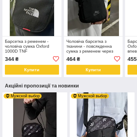
Барсетка з ременем -
Чоловіча барсетка з
Барс
чоловіча сумка Oxford
тканини - повсякденна
Oxfo
1000D TNF
сумка з ременем через
впев
плече Nike
русі
344
464
455
₴
₴
Купити
Купити
Акційні пропозиції та новинки
🧔 Мужской выбор
🧔 Мужской выбор