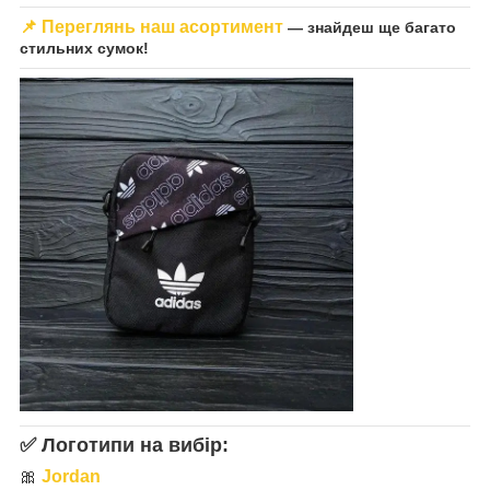
📌
Переглянь наш асортимент
— знайдеш ще багато
стильних сумок!
✅
Логотипи на вибір:
🎀
Jordan