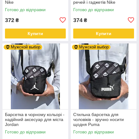
Nike
речей і гаджетів Nike
Готово до відправки
Готово до відправки
372
374
₴
₴
Купити
Купити
🧔 Мужской выбор
🧔 Мужской выбор
Барсетка в чорному кольорі -
Стильна барсетка для
надійний аксесуар для міста
чоловіків - зручно носити
Jordan
щодня Puma
Готово до відправки
Готово до відправки