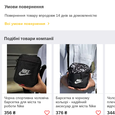
Умови повернення
Повернення товару впродовж 14 днів за домовленістю
Всі умови повернення
Подібні товари компанії
Чорна спортивна чоловіча
Барсетка в чорному
Чоло
барсетка для міста та
кольорі - надійний
плеч
роботи Nike
аксесуар для міста Nike
відп
чере
356
376
344
₴
₴
міст