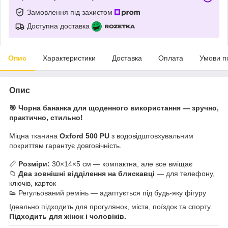
Замовлення під захистом
Доступна доставка
Опис
Характеристики
Доставка
Оплата
Умови п
Опис
🎯 Чорна бананка для щоденного використання — зручно,
практично, стильно!
Міцна тканина
Oxford 500 PU
з водовідштовхувальним
покриттям гарантує довговічність.
📏
Розміри:
30×14×5 см — компактна, але все вміщає
📁
Два зовнішні відділення на блискавці
— для телефону,
ключів, карток
👟 Регульований ремінь — адаптується під будь-яку фігуру
Ідеально підходить для прогулянок, міста, поїздок та спорту.
Підходить для жінок і чоловіків.