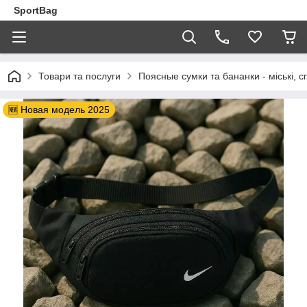
SportBag
Товари та послуги
Поясные сумки та бананки - міські, сп
🆕 Новая модель 2025