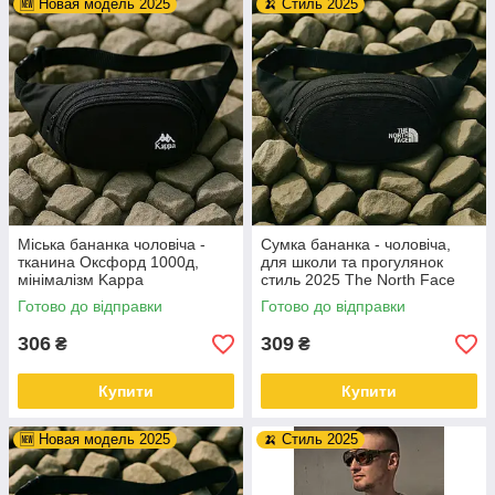
🆕 Новая модель 2025
🍌 Стиль 2025
Міська бананка чоловіча -
Сумка бананка - чоловіча,
тканина Оксфорд 1000д,
для школи та прогулянок
мінімалізм Kappa
стиль 2025 The North Face
Готово до відправки
Готово до відправки
306
309
₴
₴
Купити
Купити
🆕 Новая модель 2025
🍌 Стиль 2025