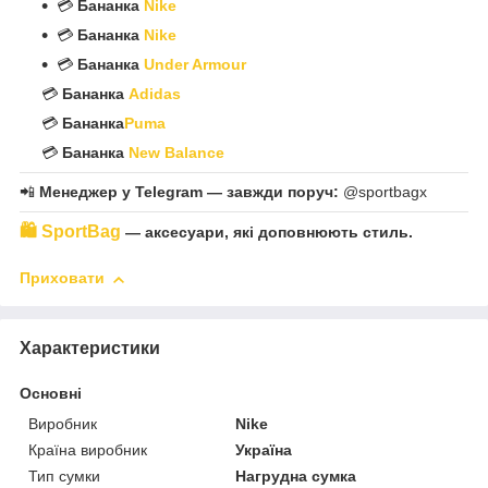
💳
Бананка
Nike
💳
Бананка
Nike
💳
Бананка
Under Armour
💳
Бананка
Adidas
💳
Бананка
Puma
💳
Бананка
New Balance
📲
Менеджер у Telegram — завжди поруч:
@sportbagx
🛍
SportBag
— аксесуари, які доповнюють стиль.
Приховати
Характеристики
Основні
Виробник
Nike
Країна виробник
Україна
Тип сумки
Нагрудна сумка