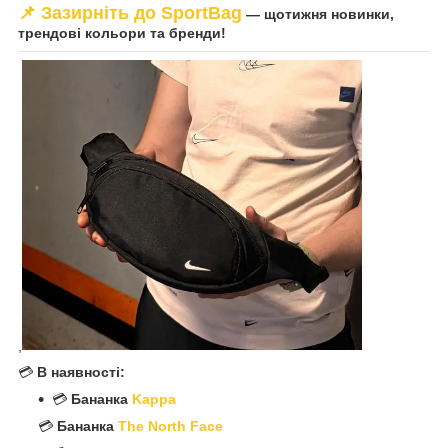
📌
Зазирніть до SportBag
— щотижня новинки,
трендові кольори та бренди!
,
💳
В наявності:
💳
Бананка
Kappa
💳
Бананка
The North Face