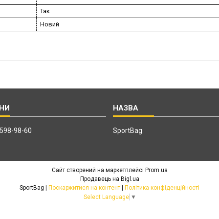
Так
Новий
 598-98-60
SportBag
Сайт створений на маркетплейсі
Prom.ua
Продавець на Bigl.ua
SportBag |
Поскаржитися на контент
|
Політика конфіденційності
Select Language
▼