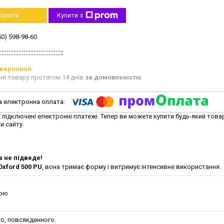
Купити
Купити з
50) 598-98-60
ня товару протягом 14 днів
за домовленістю
ї підключені електронні платежі. Тепер ви можете купити будь-який това
и сайту.
а не підведе!
xford 500 PU
, вона тримає форму і витримує інтенсивне використання.
и
кою
о, повсякденного.