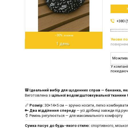
+380 (
–30%
1 день
повернен
У компані
покидаюч
🎒 Ідеальний вибір для щоденних справ — бананка, як
Виготовлена з
щільної водовідштовхувальної тканини O
📏
Розмір:
30×14×5 см — зручно носити, легко комбінуват
🔑
Два відділення спереду
— усі дрібниці завжди під ру
🧷 Ремінь регулюється — для максимального комфорту
Сумка пасує до будь-якого стилю:
спортивного, міськог