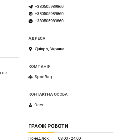
+380505989860
+380505989860
+380505989860
Дніпро, Україна
р не
SportBag
Олег
ГРАФІК РОБОТИ
Понеділок
08:00
24:00