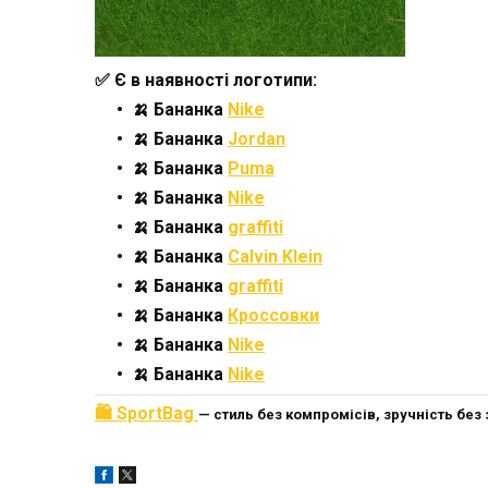
✅
Є в наявності логотипи:
🍌 Бананка
Nike
🍌 Бананка
Jordan
🍌 Бананка
Puma
🍌 Бананка
Nike
🍌 Бананка
graffiti
🍌 Бананка
Calvin Klein
🍌 Бананка
graffiti
🍌 Бананка
Кроссовки
🍌 Бананка
Nike
🍌 Бананка
Nike
🛍
SportBag
— стиль без компромісів, зручність без 