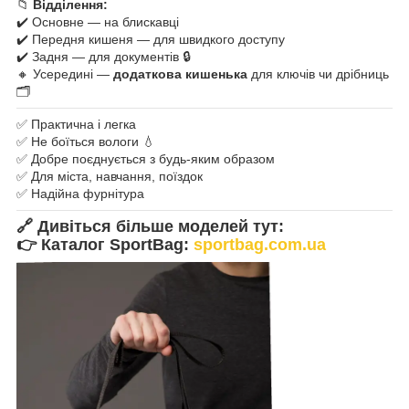
📁
Відділення:
✔️ Основне — на блискавці
✔️ Передня кишеня — для швидкого доступу
✔️ Задня — для документів 🔒
🔸 Усередині —
додаткова кишенька
для ключів чи дрібниць
🗂️
✅ Практична і легка
✅ Не боїться вологи 💧
✅ Добре поєднується з будь-яким образом
✅ Для міста, навчання, поїздок
✅ Надійна фурнітура
🔗
Дивіться більше моделей тут:
👉 Каталог SportBag:
sportbag.com.ua