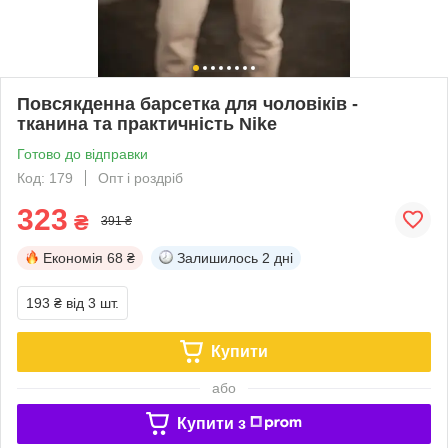
Повсякденна барсетка для чоловіків -
тканина та практичність Nike
Готово до відправки
Код: 179
Опт і роздріб
323
₴
391 ₴
Економія
68 ₴
Залишилось
2 дні
193 ₴
від 3 шт.
Купити
або
Купити з