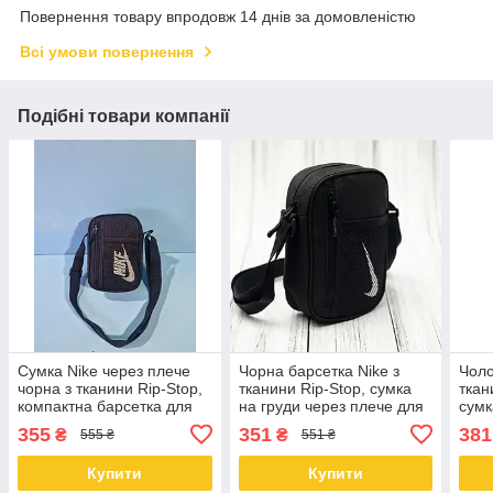
Повернення товару впродовж 14 днів за домовленістю
Всі умови повернення
Подібні товари компанії
Сумка Nike через плече
Чорна барсетка Nike з
Чоло
чорна з тканини Rip-Stop,
тканини Rip-Stop, сумка
ткан
компактна барсетка для
на груди через плече для
сумк
телефону, документів та
телефону, документів і
плеч
355
351
381
₴
₴
555 ₴
551 ₴
щоденного використання
ключів
Купити
Купити