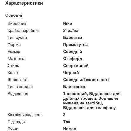
Характеристики
Основні
Виробник
Nike
Країна виробник
Україна
Тип сумки
Барсетка
Форма
Прямокутна
Розмір
Середній
Матеріал
Оксфорд
Стиль
Спортивний
Колір
Чорний
Жорсткість
Середньої жорсткості
Тип застежки
Блискавка
Відділення
1 основний, Відділення для
дрібних грошей, Зовнішня
кишеня на застібці,
Відділення для телефону
Кількість відділень
3
Підкладка
Так
Ручки
Немає