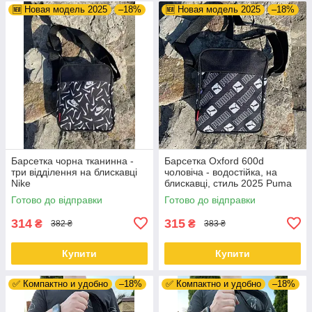
🆕 Новая модель 2025
–18%
🆕 Новая модель 2025
–18%
Барсетка чорна тканинна -
Барсетка Oxford 600d
три відділення на блискавці
чоловіча - водостійка, на
Nike
блискавці, стиль 2025 Puma
Готово до відправки
Готово до відправки
314
315
₴
₴
382 ₴
383 ₴
Купити
Купити
✅ Компактно и удобно
–18%
✅ Компактно и удобно
–18%