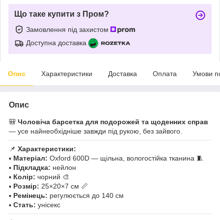
Що таке купити з Пром?
Замовлення під захистом
Доступна доставка
Опис
Характеристики
Доставка
Оплата
Умови п
Опис
🎒
Чоловіча барсетка для подорожей та щоденних справ
— усе найнеобхідніше завжди під рукою, без зайвого.
📌
Характеристики:
▪️
Матеріал:
Oxford 600D — щільна, вологостійка тканина 🧵
▪️
Підкладка:
нейлон
▪️
Колір:
чорний 🎨
▪️
Розмір:
25×20×7 см 📏
▪️
Ремінець:
регулюється до 140 см
▪️
Стать:
унісекс