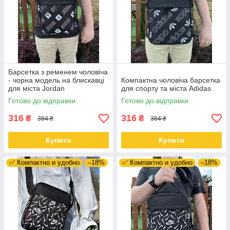
Барсетка з ременем чоловіча
- чорна модель на блискавці
Компактна чоловіча барсетка
для міста Jordan
для спорту та міста Adidas
Готово до відправки
Готово до відправки
316
316
₴
₴
384 ₴
384 ₴
Купити
Купити
✅ Компактно и удобно
–18%
✅ Компактно и удобно
–18%