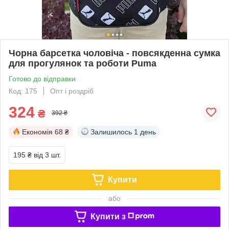
Чорна барсетка чоловіча - повсякденна сумка
для прогулянок та роботи Puma
Готово до відправки
Код: 175
Опт і роздріб
324
₴
392 ₴
Економія
68 ₴
Залишилось
1 день
195 ₴
від 3 шт.
Купити
або
Купити з