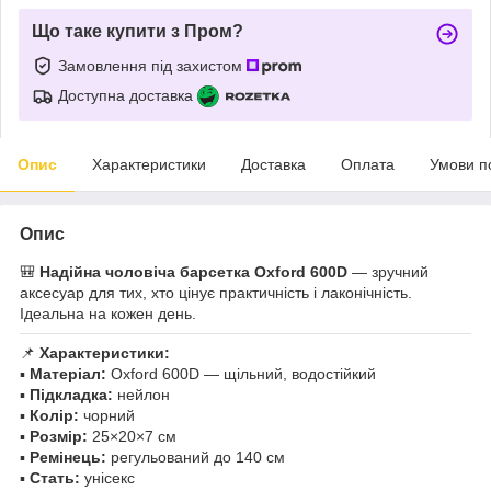
Що таке купити з Пром?
Замовлення під захистом
Доступна доставка
Опис
Характеристики
Доставка
Оплата
Умови п
Опис
🎒
Надійна чоловіча барсетка Oxford 600D
— зручний
аксесуар для тих, хто цінує практичність і лаконічність.
Ідеальна на кожен день.
📌
Характеристики:
▪️
Матеріал:
Oxford 600D — щільний, водостійкий
▪️
Підкладка:
нейлон
▪️
Колір:
чорний
▪️
Розмір:
25×20×7 см
▪️
Ремінець:
регульований до 140 см
▪️
Стать:
унісекс