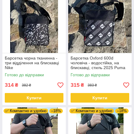
Барсетка чорна тканинна -
Барсетка Oxford 600d
три відділення на блискавці
чоловіча - водостійка, на
Nike
блискавці, стиль 2025 Puma
Готово до відправки
Готово до відправки
314
315
₴
₴
382 ₴
383 ₴
Купити
Купити
✅ Компактно и удобно
–18%
✅ Компактно и удобно
–18%