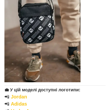
💼
У цій моделі доступні логотипи:
📲
Jordan
📲
Adidas