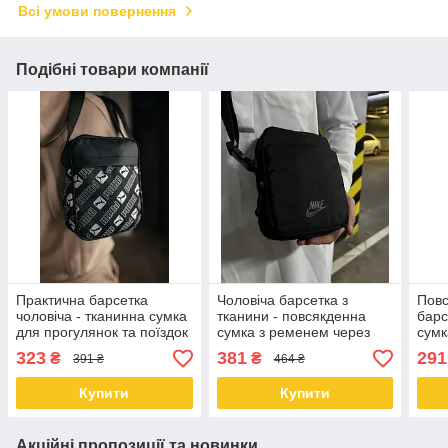
Всі умови повернення
Подібні товари компанії
Практична барсетка
Чоловіча барсетка з
Повс
чоловіча - тканинна сумка
тканини - повсякденна
барс
для прогулянок та поїздок
сумка з ременем через
сум
Puma
плече Nike
323
381
291
₴
₴
391 ₴
464 ₴
Купити
Купити
Акційні пропозиції та новинки