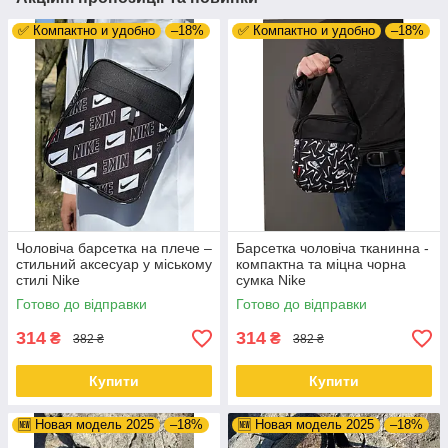
✅ Компактно и удобно
–18%
✅ Компактно и удобно
–18%
Чоловіча барсетка на плече –
Барсетка чоловіча тканинна -
стильний аксесуар у міському
компактна та міцна чорна
стилі Nike
сумка Nike
Готово до відправки
Готово до відправки
314
314
₴
₴
382 ₴
382 ₴
Купити
Купити
🆕 Новая модель 2025
–18%
🆕 Новая модель 2025
–18%