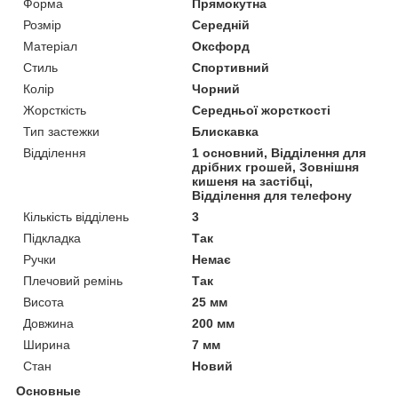
Форма
Прямокутна
Розмір
Середній
Матеріал
Оксфорд
Стиль
Спортивний
Колір
Чорний
Жорсткість
Середньої жорсткості
Тип застежки
Блискавка
Відділення
1 основний, Відділення для
дрібних грошей, Зовнішня
кишеня на застібці,
Відділення для телефону
Кількість відділень
3
Підкладка
Так
Ручки
Немає
Плечовий ремінь
Так
Висота
25 мм
Довжина
200 мм
Ширина
7 мм
Стан
Новий
Основные