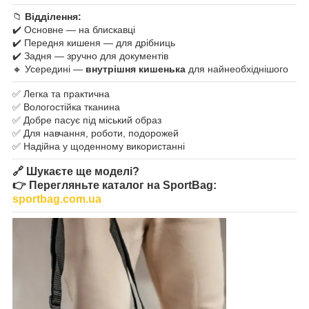
📁
Відділення:
✔️ Основне — на блискавці
✔️ Передня кишеня — для дрібниць
✔️ Задня — зручно для документів
🔸 Усередині —
внутрішня кишенька
для найнеобхіднішого
✅ Легка та практична
✅ Вологостійка тканина
✅ Добре пасує під міський образ
✅ Для навчання, роботи, подорожей
✅ Надійна у щоденному використанні
🔗
Шукаєте ще моделі?
👉 Перегляньте каталог на SportBag:
sportbag.com.ua