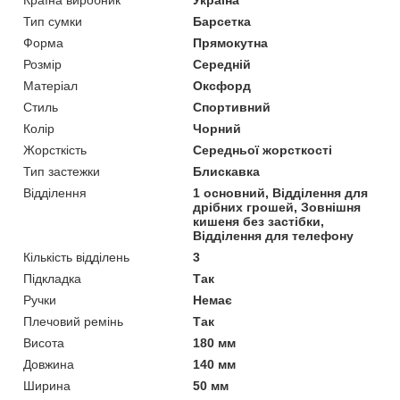
Країна виробник
Україна
Тип сумки
Барсетка
Форма
Прямокутна
Розмір
Середній
Матеріал
Оксфорд
Стиль
Спортивний
Колір
Чорний
Жорсткість
Середньої жорсткості
Тип застежки
Блискавка
Відділення
1 основний, Відділення для
дрібних грошей, Зовнішня
кишеня без застібки,
Відділення для телефону
Кількість відділень
3
Підкладка
Так
Ручки
Немає
Плечовий ремінь
Так
Висота
180 мм
Довжина
140 мм
Ширина
50 мм