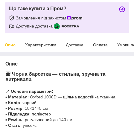
Що таке купити з Пром?
Замовлення під захистом
Доступна доставка
Опис
Характеристики
Доставка
Оплата
Умови п
Опис
🎒 Чорна барсетка — стильна, зручна та
витривала
📌
Основні параметри:
▪️
Матеріал
: Oxford 1000D — щільна водостійка тканина
▪️
Колір
: чорний
▪️
Розмір
: 18×14×5 см
▪️
Підкладка
: поліестер
▪️
Ремінь
: регульований до 140 см
▪️
Стать
: унісекс