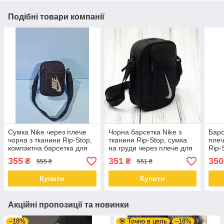
Подібні товари компанії
Сумка Nike через плече
Чорна барсетка Nike з
Барс
чорна з тканини Rip-Stop,
тканини Rip-Stop, сумка
плеч
компактна барсетка для
на груди через плече для
Rip-
телефону, документів та
телефону, документів і
уніс
355
351
350
₴
₴
555 ₴
551 ₴
щоденного використання
ключів
доку
Купити
Купити
Акційні пропозиції та новинки
–18%
🎯 Точно в цель
–18%