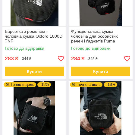
Барсетка з ременем -
Функціональна сумка
чоловіча сумка Oxford 1000D
чоловіча для особистих
TNF
речей і ґаджетів Puma
Готово до відправки
Готово до відправки
283
284
₴
₴
344 ₴
345 ₴
Купити
Купити
🎯 Точно в цель
–18%
🎯 Точно в цель
–18%