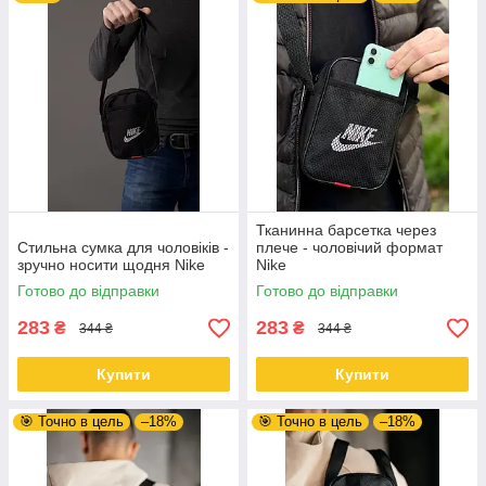
Тканинна барсетка через
Стильна сумка для чоловіків -
плече - чоловічий формат
зручно носити щодня Nike
Nike
Готово до відправки
Готово до відправки
283
283
₴
₴
344 ₴
344 ₴
Купити
Купити
🎯 Точно в цель
–18%
🎯 Точно в цель
–18%