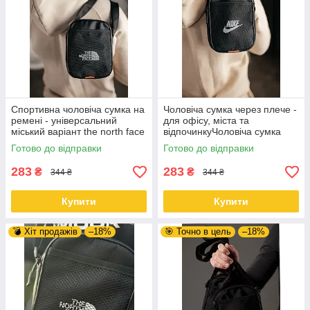
Спортивна чоловіча сумка на
Чоловіча сумка через плече -
ремені - універсальний
для офісу, міста та
міський варіант the north face
відпочинкуЧоловіча сумка
через плече - для офісу,
Готово до відправки
Готово до відправки
міста та відпочинку Nike
283
283
₴
₴
344 ₴
344 ₴
Купити
Купити
💣 Хіт продажів
–18%
🎯 Точно в цель
–18%