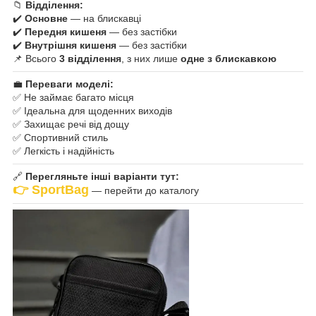
📁
Відділення:
✔️
Основне
— на блискавці
✔️
Передня кишеня
— без застібки
✔️
Внутрішня кишеня
— без застібки
📌 Всього
3 відділення
, з них лише
одне з блискавкою
💼
Переваги моделі:
✅ Не займає багато місця
✅ Ідеальна для щоденних виходів
✅ Захищає речі від дощу
✅ Спортивний стиль
✅ Легкість і надійність
🔗
Перегляньте інші варіанти тут:
👉 SportBag
— перейти до каталогу