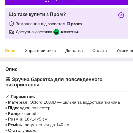
Що таке купити з Пром?
Замовлення під захистом
Доступна доставка
Опис
Характеристики
Доставка
Оплата
Умови п
Опис
🎒 Зручна барсетка для повсякденного
використання
📌
Параметри:
▪️
Матеріал
: Oxford 1000D — щільна та водостійка тканина
▪️
Підкладка
: поліестер
▪️
Колір
: чорний
▪️
Розмір
: 18×14×5 см
▪️
Ремінь
: регулюється до 140 см
▪️
Стать
: унісекс