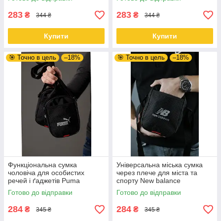
283
283
₴
₴
344 ₴
344 ₴
Купити
Купити
🎯 Точно в цель
–18%
🎯 Точно в цель
–18%
Функціональна сумка
Універсальна міська сумка
чоловіча для особистих
через плече для міста та
речей і ґаджетів Puma
спорту New balance
Готово до відправки
Готово до відправки
284
284
₴
₴
345 ₴
345 ₴