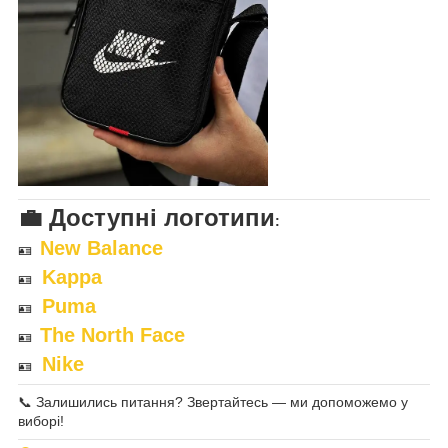
💼
Доступні логотипи
:
New Balance
🪪
Kappa
🪪
Puma
🪪
The North Face
🪪
Nike
🪪
📞 Залишились питання? Звертайтесь — ми допоможемо у
виборі!