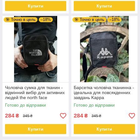
Купити
Купити
🎯 Точно в цель
–18%
🎯 Точно в цель
–18%
Чоловіча сумка для тканин -
Барсетка чоловіча тканинна -
відмінний вибір для активних
ідеальна для повсякденних
людей the north face
завдань Kappa
Готово до відправки
Готово до відправки
284
284
₴
₴
345 ₴
345 ₴
Купити
Купити