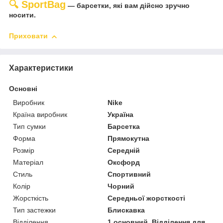
🔍
SportBag
— барсетки, які вам дійсно зручно
носити.
Приховати
Характеристики
Основні
Виробник
Nike
Країна виробник
Україна
Тип сумки
Барсетка
Форма
Прямокутна
Розмір
Середній
Матеріал
Оксфорд
Стиль
Спортивний
Колір
Чорний
Жорсткість
Середньої жорсткості
Тип застежки
Блискавка
Відділення
1 основний, Відділення для