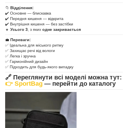
📁
Відділення:
✔️ Основне — блискавка
✔️ Передня кишеня — відкрита
✔️ Внутрішня кишеня — без застібки
🔸
Усього 3
, з яких
одне закривається
💼
Переваги:
✅ Ідеальна для міського ритму
✅ Захищає речі від вологи
✅ Легка і зручна
✅ Гармонійний дизайн
✅ Підходить для будь-якого випадку
🔗
Переглянути всі моделі можна тут:
👉
SportBag
— перейти до каталогу