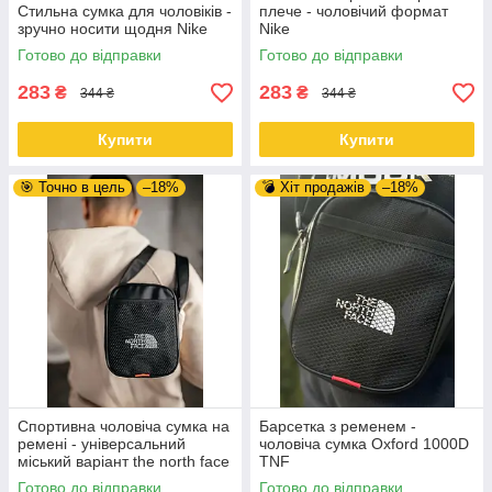
Стильна сумка для чоловіків -
плече - чоловічий формат
зручно носити щодня Nike
Nike
Готово до відправки
Готово до відправки
283
283
₴
₴
344 ₴
344 ₴
Купити
Купити
🎯 Точно в цель
–18%
💣 Хіт продажів
–18%
Спортивна чоловіча сумка на
Барсетка з ременем -
ремені - універсальний
чоловіча сумка Oxford 1000D
міський варіант the north face
TNF
Готово до відправки
Готово до відправки