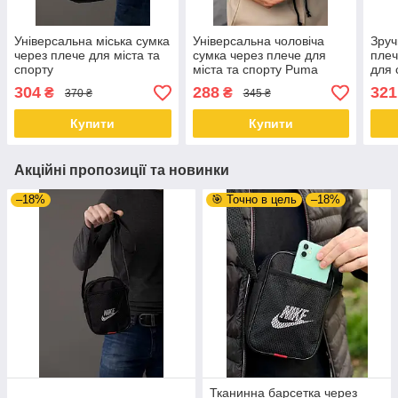
Універсальна міська сумка
Універсальна чоловіча
Зруч
через плече для міста та
сумка через плече для
плеч
спорту
міста та спорту Puma
для 
Nike
304
288
321
₴
₴
370 ₴
345 ₴
Купити
Купити
Акційні пропозиції та новинки
–18%
🎯 Точно в цель
–18%
Тканинна барсетка через