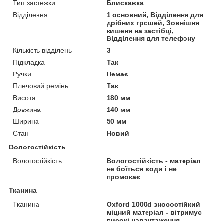
Тип застежки
Блискавка
Відділення
1 основний, Відділення для
дрібних грошей, Зовнішня
кишеня на застібці,
Відділення для телефону
Кількість відділень
3
Підкладка
Так
Ручки
Немає
Плечовий ремінь
Так
Висота
180 мм
Довжина
140 мм
Ширина
50 мм
Стан
Новий
Вологостійкість
Вологостійкість
Вологостійкість - матеріал
не боїться води і не
промокає
Тканина
Тканина
Oxford 1000d зносостійкий
міцний матеріал - вітримує
високі навантаження