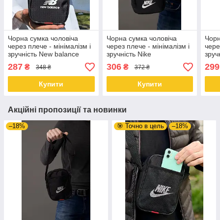
Чорна сумка чоловіча
Чорна сумка чоловіча
Чорн
через плече - мінімалізм і
через плече - мінімалізм і
чере
зручність New balance
зручність Nike
зруч
287
306
299
₴
₴
348 ₴
372 ₴
Купити
Купити
Акційні пропозиції та новинки
–18%
🎯 Точно в цель
–18%