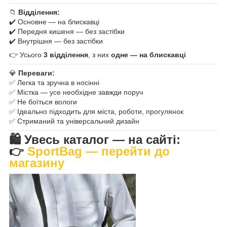
📁
Відділення:
✔️ Основне — на блискавці
✔️ Передня кишеня — без застібки
✔️ Внутрішня — без застібки
👉 Усього
3 відділення
, з них
одне — на блискавці
💎
Переваги:
✅ Легка та зручна в носінні
✅ Містка — усе необхідне завжди поруч
✅ Не боїться вологи
✅ Ідеально підходить для міста, роботи, прогулянок
✅ Стриманий та універсальний дизайн
🛍
Увесь каталог — на сайті:
👉
SportBag — перейти до
магазину