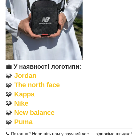
💼
У наявності логотипи:
🧩
Jordan
🧩
The north face
🧩
Kappa
🧩
Nike
🧩
New balance
🧩
Puma
📞 Питання? Напишіть нам у зручний час — відповімо швидко!