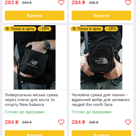
283
284
₴
₴
344 ₴
345 ₴
Купити
Купити
🎯 Точно в цель
–18%
🎯 Точно в цель
–18%
Універсальна міська сумка
Чоловіча сумка для тканин -
через плече для міста та
відмінний вибір для активних
спорту New balance
людей the north face
Готово до відправки
Готово до відправки
284
284
₴
₴
345 ₴
345 ₴
Купити
Купити