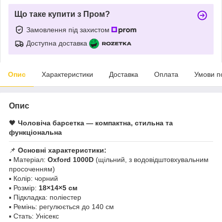
Що таке купити з Пром?
Замовлення під захистом
Доступна доставка
Опис
Характеристики
Доставка
Оплата
Умови п
Опис
🖤
Чоловіча барсетка — компактна, стильна та
функціональна
📌
Основні характеристики:
▪️ Матеріал:
Oxford 1000D
(щільний, з водовідштовхувальним
просоченням)
▪️ Колір: чорний
▪️ Розмір:
18×14×5 см
▪️ Підкладка: поліестер
▪️ Ремінь: регулюється до 140 см
▪️ Стать: Унісекс