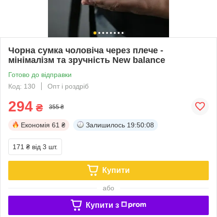
Чорна сумка чоловіча через плече -
мінімалізм та зручність New balance
Готово до відправки
Код: 130
Опт і роздріб
294
₴
355 ₴
Економія
61 ₴
Залишилось
19:50:08
171 ₴
від 3 шт.
Купити
або
Купити з