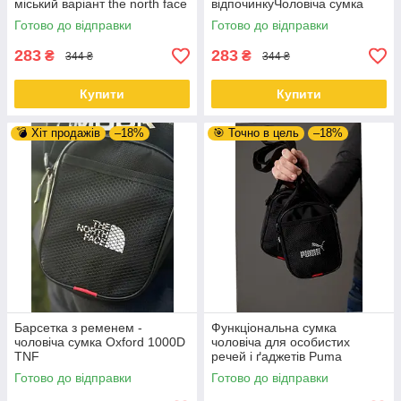
міський варіант the north face
відпочинкуЧоловіча сумка
через плече - для офісу,
Готово до відправки
Готово до відправки
міста та відпочинку Nike
283
283
₴
₴
344 ₴
344 ₴
Купити
Купити
💣 Хіт продажів
–18%
🎯 Точно в цель
–18%
Барсетка з ременем -
Функціональна сумка
чоловіча сумка Oxford 1000D
чоловіча для особистих
TNF
речей і ґаджетів Puma
Готово до відправки
Готово до відправки