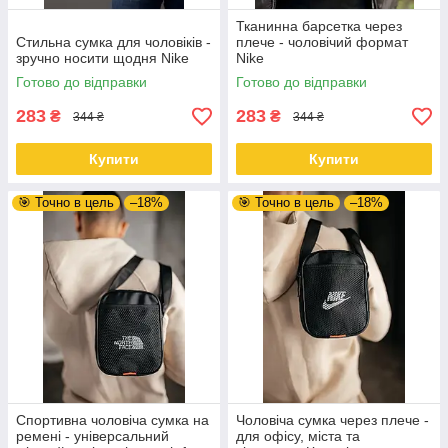
Тканинна барсетка через
Стильна сумка для чоловіків -
плече - чоловічий формат
зручно носити щодня Nike
Nike
Готово до відправки
Готово до відправки
283
283
₴
₴
344 ₴
344 ₴
Купити
Купити
🎯 Точно в цель
–18%
🎯 Точно в цель
–18%
Спортивна чоловіча сумка на
Чоловіча сумка через плече -
ремені - універсальний
для офісу, міста та