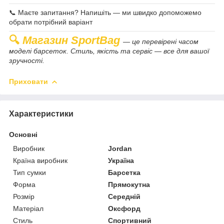
📞 Маєте запитання? Напишіть — ми швидко допоможемо
обрати потрібний варіант
🔍
Магазин SportBag
— це перевірені часом
моделі барсеток. Стиль, якість та сервіс — все для вашої
зручності.
Приховати
Характеристики
Основні
Виробник
Jordan
Країна виробник
Україна
Тип сумки
Барсетка
Форма
Прямокутна
Розмір
Середній
Матеріал
Оксфорд
Стиль
Спортивний