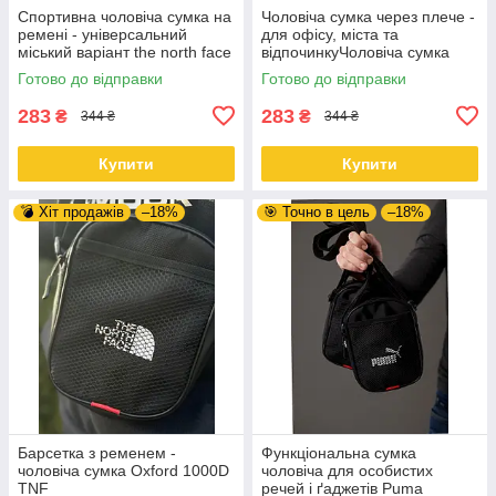
Спортивна чоловіча сумка на
Чоловіча сумка через плече -
ремені - універсальний
для офісу, міста та
міський варіант the north face
відпочинкуЧоловіча сумка
через плече - для офісу,
Готово до відправки
Готово до відправки
міста та відпочинку Nike
283
283
₴
₴
344 ₴
344 ₴
Купити
Купити
💣 Хіт продажів
–18%
🎯 Точно в цель
–18%
Барсетка з ременем -
Функціональна сумка
чоловіча сумка Oxford 1000D
чоловіча для особистих
TNF
речей і ґаджетів Puma