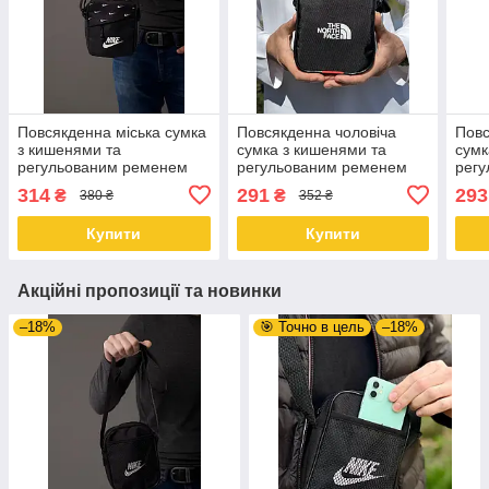
Повсякденна міська сумка
Повсякденна чоловіча
Повс
з кишенями та
сумка з кишенями та
сумк
регульованим ременем
регульованим ременем
рег
Nike
the north face
Nike
314
291
293
₴
₴
380 ₴
352 ₴
Купити
Купити
Акційні пропозиції та новинки
–18%
🎯 Точно в цель
–18%