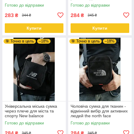
Готово до відправки
Готово до відправки
283
284
₴
₴
344 ₴
345 ₴
Купити
Купити
🎯 Точно в цель
–18%
🎯 Точно в цель
–18%
Універсальна міська сумка
Чоловіча сумка для тканин -
через плече для міста та
відмінний вибір для активних
спорту New balance
людей the north face
Готово до відправки
Готово до відправки
284
284
₴
₴
345 ₴
345 ₴