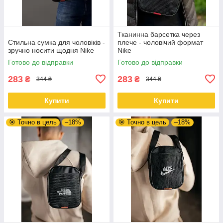
Тканинна барсетка через
Стильна сумка для чоловіків -
плече - чоловічий формат
зручно носити щодня Nike
Nike
Готово до відправки
Готово до відправки
283
283
₴
₴
344 ₴
344 ₴
Купити
Купити
🎯 Точно в цель
–18%
🎯 Точно в цель
–18%