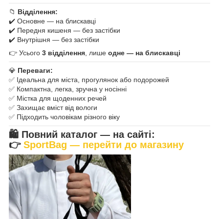
📁
Відділення:
✔️ Основне — на блискавці
✔️ Передня кишеня — без застібки
✔️ Внутрішня — без застібки
👉 Усього
3 відділення
, лише
одне — на блискавці
💎
Переваги:
✅ Ідеальна для міста, прогулянок або подорожей
✅ Компактна, легка, зручна у носінні
✅ Містка для щоденних речей
✅ Захищає вміст від вологи
✅ Підходить чоловікам різного віку
🛍
Повний каталог — на сайті:
👉
SportBag — перейти до магазину