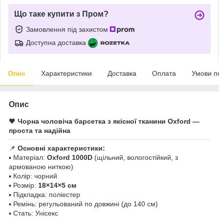
Що таке купити з Пром?
Замовлення під захистом
Доступна доставка
Опис
Характеристики
Доставка
Оплата
Умови п
Опис
🖤
Чорна чоловіча барсетка з якісної тканини Oxford —
проста та надійна
📌
Основні характеристики:
▪️ Матеріал:
Oxford 1000D
(щільний, вологостійкий, з
армованою ниткою)
▪️ Колір: чорний
▪️ Розмір:
18×14×5 см
▪️ Підкладка: поліестер
▪️ Ремінь: регульований по довжині (до 140 см)
▪️ Стать: Унісекс