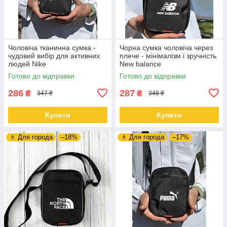
Чоловіча тканинна сумка -
Чорна сумка чоловіча через
чудовий вибір для активних
плече - мінімалізм і зручність
людей Nike
New balance
Готово до відправки
Готово до відправки
286
287
₴
₴
347 ₴
348 ₴
Купити
Купити
🚶 Для города
–18%
🚶 Для города
–17%