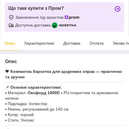
Що таке купити з Пром?
Замовлення під захистом
Доступна доставка
Опис
Характеристики
Доставка
Оплата
Умови п
Опис
🖤
Компактна барсетка для щоденних справ — практично
та зручно
📌
Основні характеристики:
▪️ Матеріал:
Оксфорд 1000D
з PU-покриттям та армованою
ниткою
▪️ Підкладка: поліестер
▪️ Ремінь: регульований до 140 см
▪️ Колір: чорний
▪️ Стать: Унісекс