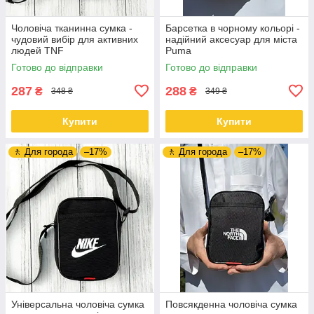
Чоловіча тканинна сумка -
Барсетка в чорному кольорі -
чудовий вибір для активних
надійний аксесуар для міста
людей TNF
Puma
Готово до відправки
Готово до відправки
287
288
₴
₴
348 ₴
349 ₴
Купити
Купити
🚶 Для города
–17%
🚶 Для города
–17%
Універсальна чоловіча сумка
Повсякденна чоловіча сумка