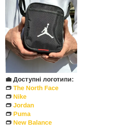
💼
Доступні логотипи:
👝
The North Face
👝
Nike
👝
Jordan
👝
Puma
👝
New Balance