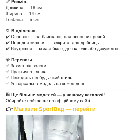
📏
Розмір:
Довжина — 18 см
Ширина — 14 см
Глибина — 5 см
📁
Відділення:
✔️ Основне — на блискавці, для основних речей
✔️ Передня кишеня — відкрита, для дрібниць
✔️ Внутрішня — із застібкою, для ключів або документів
💎
Переваги:
✅ Захист від вологи
✅ Практична і легка
✅ Підходить під будь-який стиль
✅ Універсальна модель на кожен день
🛍
Ще більше моделей — у нашому каталозі!
Обирайте найкраще на офіційному сайті:
👉
Магазин SportBag — перейти