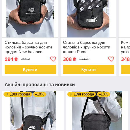
Стильна барсетка для
Стильна барсетка для
Комп
чоловіків - зручно носити
чоловіків - зручно носити
на г
щодня New balance
щодня Puma
уніс
теле
294
308
348
₴
₴
355 ₴
374 ₴
носі
Купити
Купити
Акційні пропозиції та новинки
🚶 Для города
–18%
🚶 Для города
–18%