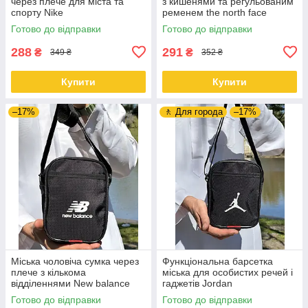
через плече для міста та
з кишенями та регульованим
спорту Nike
ременем the north face
Готово до відправки
Готово до відправки
288
291
₴
₴
349 ₴
352 ₴
Купити
Купити
–17%
🚶 Для города
–17%
Міська чоловіча сумка через
Функціональна барсетка
плече з кількома
міська для особистих речей і
відділеннями New balance
гаджетів Jordan
Готово до відправки
Готово до відправки