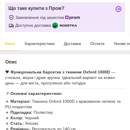
Що таке купити з Пром?
Замовлення під захистом
Доступна доставка
Опис
Характеристики
Доставка
Оплата
Умови п
Опис
🖤
Функціональна барсетка з тканини Oxford 1000D
—
стильна, міцна і дуже зручна. Ідеальний варіант на кожен
день — для міста, прогулянок або поїздок.
📌
Основні характеристики:
🔹
Матеріал:
Тканина Oxford 1000D з армованою ниткою та
PU-покриттям
🔹
Підкладка:
Поліестер
🔹
Колір:
Чорний
🔹
Стать:
Унісекс
🔹
Ремінець:
Регулюється до 140 см