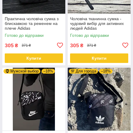
Практична чоловіча сумка з
Чоловіча тканинна сумка -
блискавкою та ременем на
чудовий вибір для активних
плече Adidas
людей Adidas
Готово до відправки
Готово до відправки
305
305
₴
₴
371 ₴
371 ₴
Купити
Купити
🧔 Мужской выбор
–18%
💯 Для города
–18%