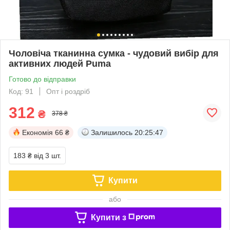
Чоловіча тканинна сумка - чудовий вибір для
активних людей Puma
Готово до відправки
Код: 91
Опт і роздріб
312
₴
378 ₴
Економія
66 ₴
Залишилось
20:25:46
183 ₴
від 3 шт.
Купити
або
Купити з