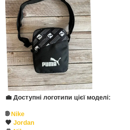
💼
Доступні логотипи цієї моделі
:
🌐
Nike
🖤
Jordan