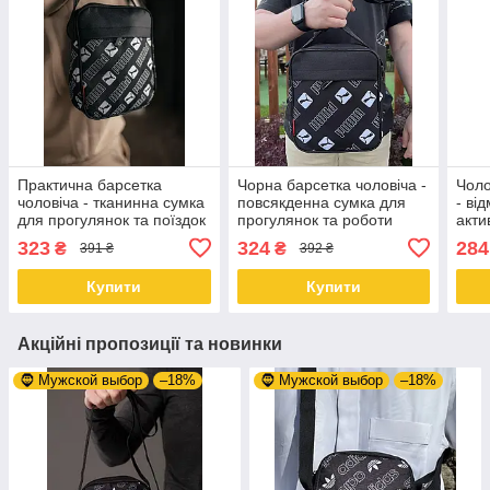
Практична барсетка
Чорна барсетка чоловіча -
Чоло
чоловіча - тканинна сумка
повсякденна сумка для
- ві
для прогулянок та поїздок
прогулянок та роботи
акти
Puma
Puma
face
323
324
284
₴
₴
391 ₴
392 ₴
Купити
Купити
Акційні пропозиції та новинки
🧔 Мужской выбор
–18%
🧔 Мужской выбор
–18%