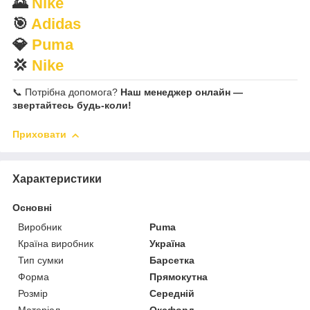
🌄
Nike
🎯
Adidas
💎
Puma
💢
Nike
📞 Потрібна допомога?
Наш менеджер онлайн —
звертайтесь будь-коли!
Приховати
Характеристики
Основні
Виробник
Puma
Країна виробник
Україна
Тип сумки
Барсетка
Форма
Прямокутна
Розмір
Середній