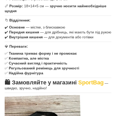
📏
Розмір:
18×14×5 см —
зручно носити найнеобхідніше
щодня
📁
Відділення:
✔️
Основне
— містке, з блискавкою
✔️
Передня кишеня
— для дрібниць, які мають бути під рукою
✔️
Внутрішня кишеня
— для документів або готівки
💎
Переваги:
✅
Тканина тримає форму і не промокає
✅
Компактна, але містка
✅
Сучасний вигляд і практичність
✅
Регульований ремінець для зручності
✅
Надійна фурнітура
🛍️ Замовляйте у
магазині
SportBag
—
швидко, зручно, надійно!