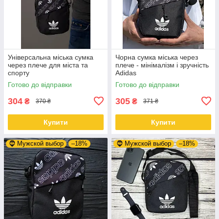
Універсальна міська сумка
Чорна сумка міська через
через плече для міста та
плече - мінімалізм і зручність
спорту
Adidas
Готово до відправки
Готово до відправки
304
305
₴
₴
370 ₴
371 ₴
Купити
Купити
🧔 Мужской выбор
–18%
🧔 Мужской выбор
–18%