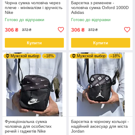
Чорна сумка чоловіча через
Барсетка з ременем -
плече - мінімалізм і зручність
чоловіча сумка Oxford 1000D
Nike
Adidas
Готово до відправки
Готово до відправки
306
306
₴
₴
372 ₴
372 ₴
Купити
Купити
🧔 Мужской выбор
–18%
🧔 Мужской выбор
–18%
Функціональна сумка
Барсетка в чорному кольорі -
чоловіча для особистих
надійний аксесуар для міста
речей і гаджетів Nike
Jordan