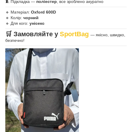
🧵 Підкладка —
поліестер
, все зроблено акуратно
🔹 Матеріал:
Oxford 600D
🔹 Колір:
чорний
🔹 Для кого:
унісекс
🛒 Замовляйте у
SportBag
— якісно, швидко,
безпечно!