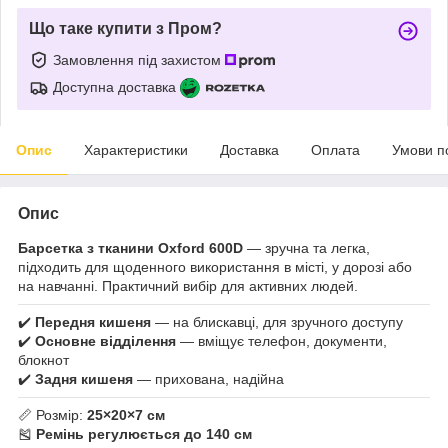
Що таке купити з Пром?
Замовлення під захистом
Доступна доставка
Опис
Характеристики
Доставка
Оплата
Умови п
Опис
Барсетка з тканини Oxford 600D
— зручна та легка,
підходить для щоденного використання в місті, у дорозі або
на навчанні. Практичний вибір для активних людей.
✔️
Передня кишеня
— на блискавці, для зручного доступу
✔️
Основне відділення
— вміщує телефон, документи,
блокнот
✔️
Задня кишеня
— прихована, надійна
📏 Розмір:
25×20×7 см
🎽
Ремінь регулюється до 140 см