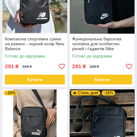
Компактна спортивна сумка
Функціональна барсетка
на ремені - чорний колір New
чоловіча для особистих
Balance
речей і ґаджетів Nike
Готово до відправки
Готово до відправки
291
291
₴
₴
348 ₴
348 ₴
Купити
Купити
–16%
🔥 Стиль дня!
–16%