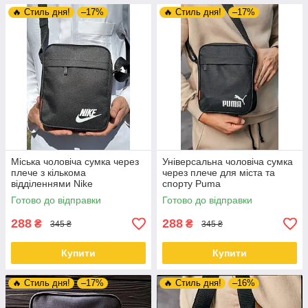
🔥 Стиль дня!
–17%
🔥 Стиль дня!
–17%
Міська чоловіча сумка через
Універсальна чоловіча сумка
плече з кількома
через плече для міста та
відділеннями Nike
спорту Puma
Готово до відправки
Готово до відправки
288
288
₴
₴
345 ₴
345 ₴
Купити
Купити
🔥 Стиль дня!
–17%
🔥 Стиль дня!
–16%