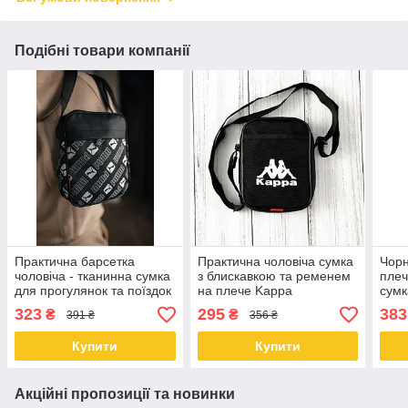
Подібні товари компанії
Практична барсетка
Практична чоловіча сумка
Чорн
чоловіча - тканинна сумка
з блискавкою та ременем
плеч
для прогулянок та поїздок
на плече Kappa
сумк
Puma
реме
323
295
383
₴
₴
391 ₴
356 ₴
Купити
Купити
Акційні пропозиції та новинки