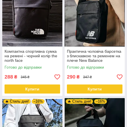
Компактна спортивна сумка
Практична чоловіча барсетка
на ремені - чорний колір the
з блискавкою та ременем на
north face
плече New Balance
Готово до відправки
Готово до відправки
288
290
₴
₴
345 ₴
347 ₴
Купити
Купити
🔥 Стиль дня!
–16%
🔥 Стиль дня!
–16%