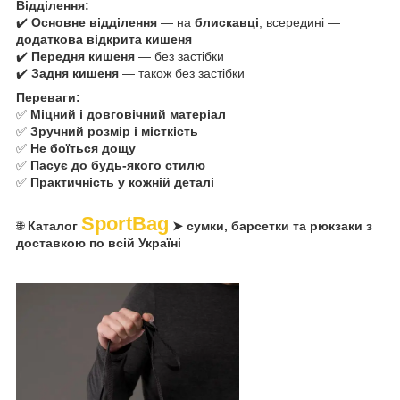
Відділення:
✔️
Основне відділення
— на
блискавці
, всередині —
додаткова відкрита кишеня
✔️
Передня кишеня
— без застібки
✔️
Задня кишеня
— також без застібки
Переваги:
✅
Міцний і довговічний матеріал
✅
Зручний розмір і місткість
✅
Не боїться дощу
✅
Пасує до будь-якого стилю
✅
Практичність у кожній деталі
SportBag
🌐
Каталог
➤ сумки, барсетки та рюкзаки з
доставкою по всій Україні