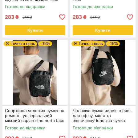
Готово до відправки
Готово до відправки
283
283
₴
₴
344 ₴
344 ₴
Купити
Купити
🎯 Точно в цель
–18%
🎯 Точно в цель
–18%
Спортивна чоловіча сумка на
Чоловіча сумка через плече -
ремені - універсальний
для офісу, міста та
міський варіант the north face
відпочинкуЧоловіча сумка
через плече - для офісу,
Готово до відправки
Готово до відправки
міста та відпочинку Nike