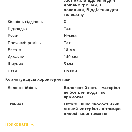
застібки, Відділення для
дрібних грошей, 1
основний, Відділення для
телефону
Кількість відділень
3
Підкладка
Так
Ручки
Немає
Плечовий ремінь
Так
Висота
18 мм
Довжина
140 мм
Ширина
5 мм
Стан
Новий
Користувацькі характеристики
Вологостійкість
Вологостійкість - матеріал
не боїться води і не
промокає
Тканина
Oxford 1000d зносостійкий
міцний матеріал - вітримує
високі навантаження
Приховати