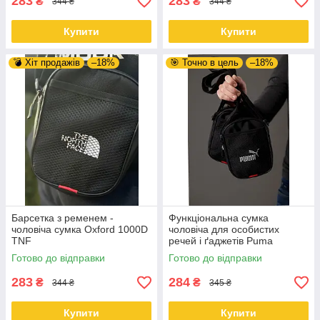
283
283
₴
₴
344 ₴
344 ₴
Купити
Купити
💣 Хіт продажів
–18%
🎯 Точно в цель
–18%
Барсетка з ременем -
Функціональна сумка
чоловіча сумка Oxford 1000D
чоловіча для особистих
TNF
речей і ґаджетів Puma
Готово до відправки
Готово до відправки
283
284
₴
₴
344 ₴
345 ₴
Купити
Купити