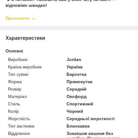
відповімо швидко!
Приховати
Характеристики
Основні
Виробник
Jordan
Країна виробник
Україна
Тип сумки
Барсетка
Форма
Прямокутна
Розмір
Середній
Матеріал
Оксфорд
Стиль
Спортивний
Колір
Чорний
Жорсткість
Середньої жорсткості
Тип застежки
Блискавка
Відділення
Зовнішня кишеня без