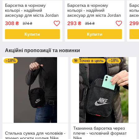
Барсетка в чорному
Барсетка в чорному
Барс
кольорі - надійний
кольорі - надійний
коль
аксесуар для міста Jordan
аксесуар для міста Jordan
аксе
Bala
308
293
299
₴
₴
374 ₴
354 ₴
Купити
Купити
Акційні пропозиції та новинки
–18%
🎯 Точно в цель
–18%
Тканинна барсетка через
Стильна сумка для чоловіків -
плече - чоловічий формат
зручно носити щодня Nike
Nike