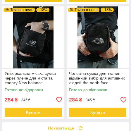
🎯 Точно в цель
–18%
🎯 Точно в цель
–18%
Універсальна міська сумка
Чоловіча сумка для тканин -
через плече для міста та
відмінний вибір для активних
спорту New balance
людей the north face
Готово до відправки
Готово до відправки
284
284
₴
₴
345 ₴
345 ₴
Купити
Купити
Показати ще