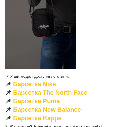
📌 У цій моделі доступні логотипи:
📌
Барсетка Nike
📌
Барсетка The North Face
📌
Барсетка Puma
📌
Барсетка New Balance
📌
Барсетка Kappa
📞
Є питання? Напишіть нам у вікні чату на сайті —