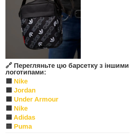
🔗 Перегляньте цю барсетку з іншими
логотипами:
🟥
Nike
🟪
Jordan
🟧
Under Armour
🟩
Nike
🟦
Adidas
🟨
Puma