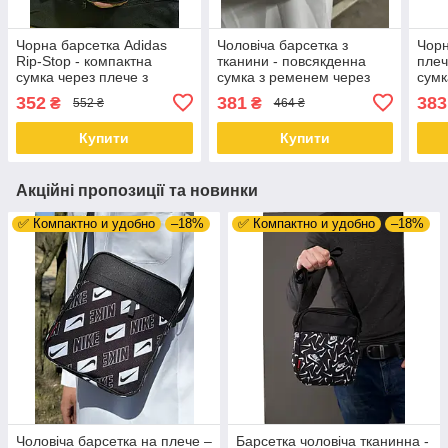
Чорна барсетка Adidas
Чоловіча барсетка з
Чорн
Rip-Stop - компактна
тканини - повсякденна
плеч
сумка через плече з
сумка з ременем через
сумк
продуманим дизайном
плече Nike
реме
352
381
383
₴
₴
552 ₴
464 ₴
Купити
Купити
Акційні пропозиції та новинки
✅ Компактно и удобно
–18%
✅ Компактно и удобно
–18%
Чоловіча барсетка на плече –
Барсетка чоловіча тканинна -