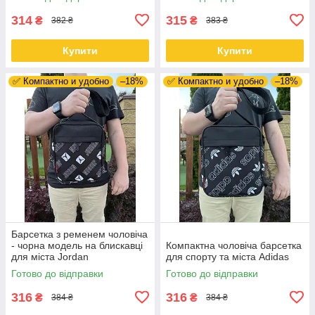
314
315
₴
₴
382 ₴
383 ₴
Купити
Купити
✅ Компактно и удобно
–18%
✅ Компактно и удобно
–18%
Барсетка з ременем чоловіча
- чорна модель на блискавці
Компактна чоловіча барсетка
для міста Jordan
для спорту та міста Adidas
Готово до відправки
Готово до відправки
316
316
₴
₴
384 ₴
384 ₴