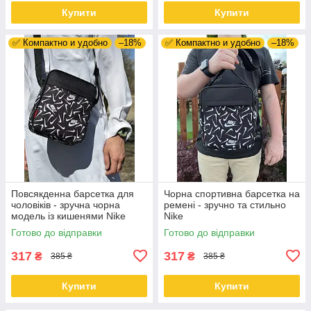
Купити
Купити
✅ Компактно и удобно
–18%
✅ Компактно и удобно
–18%
Повсякденна барсетка для
Чорна спортивна барсетка на
чоловіків - зручна чорна
ремені - зручно та стильно
модель із кишенями Nike
Nike
Готово до відправки
Готово до відправки
317
317
₴
₴
385 ₴
385 ₴
Купити
Купити