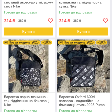
стильний аксесуар у міському
компактна та міцна чорна
стилі Nike
сумка Nike
Готово до відправки
Готово до відправки
314
314
₴
₴
382 ₴
382 ₴
Купити
Купити
🆕 Новая модель 2025
–18%
🆕 Новая модель 2025
–18%
Барсетка чорна тканинна -
Барсетка Oxford 600d
три відділення на блискавці
чоловіча - водостійка, на
Nike
блискавці, стиль 2025 Puma
Готово до відправки
Готово до відправки