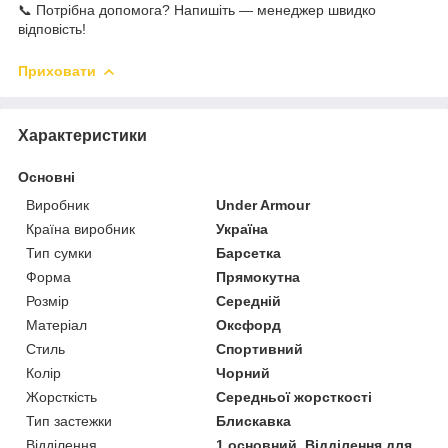
📞 Потрібна допомога? Напишіть — менеджер швидко
відповість!
Приховати
Характеристики
Основні
Виробник
Under Armour
Країна виробник
Україна
Тип сумки
Барсетка
Форма
Прямокутна
Розмір
Середній
Матеріал
Оксфорд
Стиль
Спортивний
Колір
Чорний
Жорсткість
Середньої жорсткості
Тип застежки
Блискавка
Відділення
1 основний, Відділення для