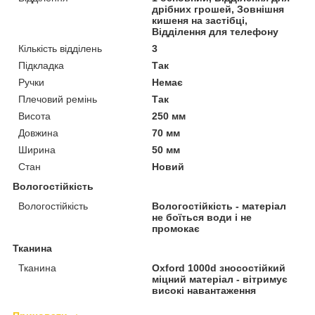
дрібних грошей, Зовнішня
кишеня на застібці,
Відділення для телефону
Кількість відділень
3
Підкладка
Так
Ручки
Немає
Плечовий ремінь
Так
Висота
250 мм
Довжина
70 мм
Ширина
50 мм
Стан
Новий
Вологостійкість
Вологостійкість
Вологостійкість - матеріал
не боїться води і не
промокає
Тканина
Тканина
Oxford 1000d зносостійкий
міцний матеріал - вітримує
високі навантаження