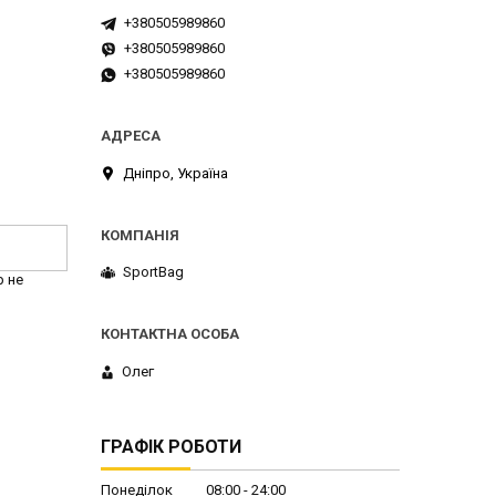
+380505989860
+380505989860
+380505989860
Дніпро, Україна
SportBag
р не
Олег
ГРАФІК РОБОТИ
Понеділок
08:00
24:00