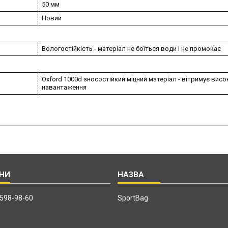
50 мм
Новий
Вологостійкість - матеріал не боїться води і не промокає
Oxford 1000d зносостійкий міцний матеріал - вітримує висо
навантаження
 598-98-60
SportBag