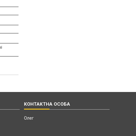
кі
Олег