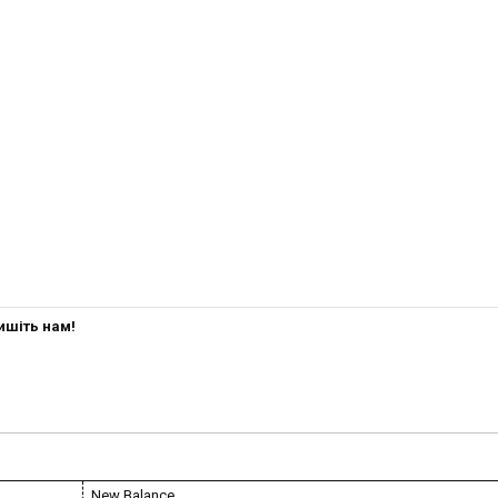
ишіть нам!
New Balance