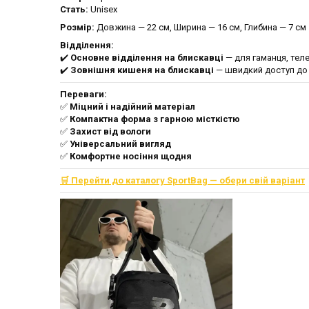
Стать:
Unisex
Розмір:
Довжина — 22 см, Ширина — 16 см, Глибина — 7 см
Відділення:
✔️
Основне відділення на блискавці
— для гаманця, тел
✔️
Зовнішня кишеня на блискавці
— швидкий доступ до 
Переваги:
✅
Міцний і надійний матеріал
✅
Компактна форма з гарною місткістю
✅
Захист від вологи
✅
Універсальний вигляд
✅
Комфортне носіння щодня
🛒 Перейти до каталогу SportBag — обери свій варіант