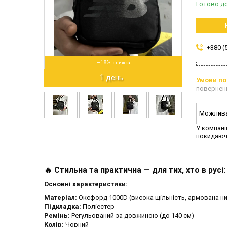
Готово д
+380 (
–18%
1 день
повернен
У компані
покидаюч
🔥 Стильна та практична — для тих, хто в русі:
Основні характеристики:
Матеріал:
Оксфорд 1000D (висока щільність, армована ни
Підкладка:
Поліестер
Ремінь:
Регульований за довжиною (до 140 см)
Колір:
Чорний