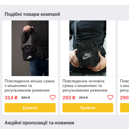
Подібні товари компанії
Повсякденна міська сумка
Повсякденна чоловіча
Повс
з кишенями та
сумка з кишенями та
з ки
регульованим ременем
регульованим ременем
рег
Nike
Nike
Jord
314
293
290
₴
₴
380 ₴
354 ₴
Купити
Купити
Акційні пропозиції та новинки