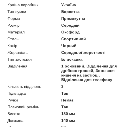
Країна виробник
Україна
Тип сумки
Барсетка
Форма
Прямокутна
Розмір
Середній
Матеріал
Оксфорд
Стиль
Спортивний
Колір
Чорний
Жорсткість
Середньої жорсткості
Тип застежки
Блискавка
Відділення
1 основний, Відділення для
дрібних грошей, Зовнішня
кишеня на застібці,
Відділення для телефону
Кількість відділень
3
Підкладка
Так
Ручки
Немає
Плечовий ремінь
Так
Висота
180 мм
Довжина
140 мм