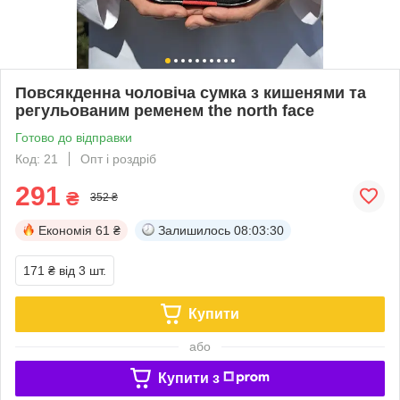
Повсякденна чоловіча сумка з кишенями та
регульованим ременем the north face
Готово до відправки
Код: 21
Опт і роздріб
291
₴
352 ₴
Економія
61 ₴
Залишилось
08:03:29
171 ₴
від 3 шт.
Купити
або
Купити з