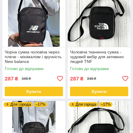
Чорна сумка чоловіча через
Чоловіча тканинна сумка -
плече - мінімалізм і зручність
чудовий вибір для активних
New balance
людей TNF
Готово до відправки
Готово до відправки
287
287
₴
₴
348 ₴
348 ₴
Купити
Купити
🚶 Для города
–17%
🚶 Для города
–17%