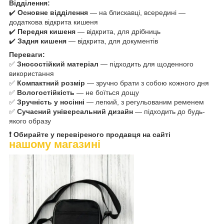
Відділення:
✔️
Основне відділення
— на блискавці, всередині —
додаткова відкрита кишеня
✔️
Передня кишеня
— відкрита, для дрібниць
✔️
Задня кишеня
— відкрита, для документів
Переваги:
✅
Зносостійкий матеріал
— підходить для щоденного
використання
✅
Компактний розмір
— зручно брати з собою кожного дня
✅
Вологостійкість
— не боїться дощу
✅
Зручність у носінні
— легкий, з регульованим ременем
✅
Сучасний універсальний дизайн
— підходить до будь-
якого образу
❗ Обирайте у перевіреного продавця на сайті
нашому магазині