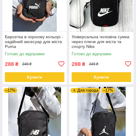
Барсетка в чорному кольорі -
Універсальна чоловіча сумка
надійний аксесуар для міста
через плече для міста та
Puma
спорту Nike
Готово до відправки
Готово до відправки
288
288
₴
₴
349 ₴
349 ₴
Купити
Купити
–17%
🚶 Для города
–17%