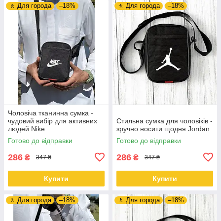
🚶 Для города
–18%
🚶 Для города
–18%
Чоловіча тканинна сумка -
чудовий вибір для активних
Стильна сумка для чоловіків -
людей Nike
зручно носити щодня Jordan
Готово до відправки
Готово до відправки
286
286
₴
₴
347 ₴
347 ₴
Купити
Купити
🚶 Для города
–18%
🚶 Для города
–18%