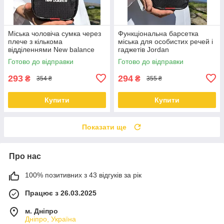
Міська чоловіча сумка через
Функціональна барсетка
плече з кількома
міська для особистих речей і
відділеннями New balance
гаджетів Jordan
Готово до відправки
Готово до відправки
293
294
₴
₴
354 ₴
355 ₴
Купити
Купити
Показати ще
Про нас
100% позитивних з 43 відгуків за рік
Працює з 26.03.2025
м. Дніпро
Дніпро, Україна