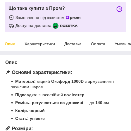
Що таке купити з Пром?
Замовлення під захистом
Доступна доставка
Опис
Характеристики
Доставка
Оплата
Умови п
Опис
📌
Основні характеристики:
Матеріал:
міцний
Оксфорд 1000D
з армуванням і
захисним шаром
Підкладка:
зносостійкий
поліестер
Ремінь:
регулюється по довжині
— до
140 см
Колір:
чорний
Стать:
унісекс
📏
Розміри: