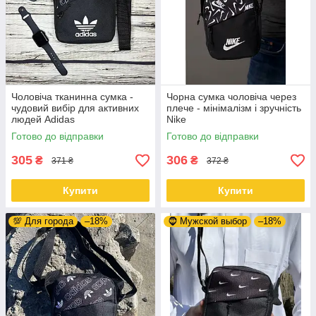
Чоловіча тканинна сумка -
Чорна сумка чоловіча через
чудовий вибір для активних
плече - мінімалізм і зручність
людей Adidas
Nike
Готово до відправки
Готово до відправки
305
306
₴
₴
371 ₴
372 ₴
Купити
Купити
💯 Для города
–18%
🧔 Мужской выбор
–18%