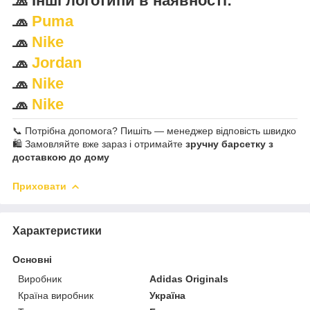
🧢
Інші логотипи в наявності:
🧢
Puma
🧢
Nike
🧢
Jordan
🧢
Nike
🧢
Nike
📞 Потрібна допомога? Пишіть — менеджер відповість швидко
🛍️ Замовляйте вже зараз і отримайте
зручну барсетку з
доставкою до дому
Приховати
Характеристики
Основні
Виробник
Adidas Originals
Країна виробник
Україна