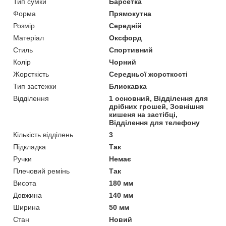
Тип сумки
Барсетка
Форма
Прямокутна
Розмір
Середній
Матеріал
Оксфорд
Стиль
Спортивний
Колір
Чорний
Жорсткість
Середньої жорсткості
Тип застежки
Блискавка
Відділення
1 основний, Відділення для
дрібних грошей, Зовнішня
кишеня на застібці,
Відділення для телефону
Кількість відділень
3
Підкладка
Так
Ручки
Немає
Плечовий ремінь
Так
Висота
180 мм
Довжина
140 мм
Ширина
50 мм
Стан
Новий