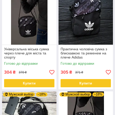
Універсальна міська сумка
Практична чоловіча сумка з
через плече для міста та
блискавкою та ременем на
спорту
плече Adidas
Готово до відправки
Готово до відправки
304
305
₴
₴
370 ₴
371 ₴
Купити
Купити
🧔 Мужской выбор
–18%
🧔 Мужской выбор
–18%