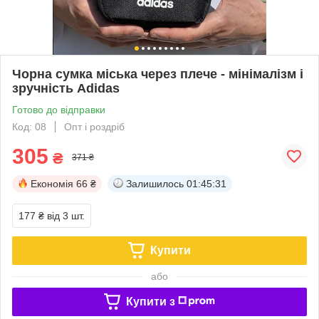
Чорна сумка міська через плече - мінімалізм і
зручність Adidas
Готово до відправки
Код: 08
Опт і роздріб
305
₴
371 ₴
Економія
66 ₴
Залишилось
01:45:31
177 ₴
від 3 шт.
Купити
або
Купити з