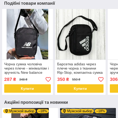
Подібні товари компанії
Чорна сумка чоловіча
Барсетка adidas через
Чорн
через плече - мінімалізм і
плече чорна з тканини
чере
зручність New balance
Rip-Stop, компактна сумка
зруч
унісекс для телефону,
287
350
306
₴
₴
348 ₴
550 ₴
документів і ключів
Купити
Купити
Акційні пропозиції та новинки
🧔 Мужской выбор
–18%
🧔 Мужской выбор
–18%