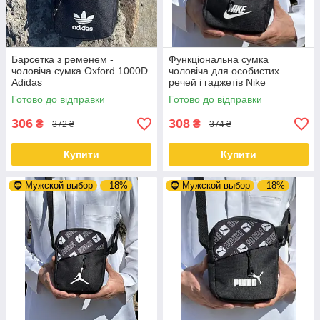
Барсетка з ременем -
Функціональна сумка
чоловіча сумка Oxford 1000D
чоловіча для особистих
Adidas
речей і гаджетів Nike
Готово до відправки
Готово до відправки
306
308
₴
₴
372 ₴
374 ₴
Купити
Купити
🧔 Мужской выбор
–18%
🧔 Мужской выбор
–18%