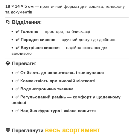
18 × 14 × 5 см
— практичний формат для зошита, телефону
та документів
📁
Відділення:
✔️
Головне
— просторе, на блискавці
✔️
Передня кишеня
— зручний доступ до дрібниць
✔️
Внутрішня кишеня
— надійна схованка для
важливого
💎
Переваги:
✅
Стійкість до навантажень і зношування
✅
Компактність при високій місткості
✅
Водонепроникна тканина
✅
Регульований ремінь — комфорт у щоденному
носінні
✅
Надійна фурнітура і якісне пошиття
весь асортимент
💬 Переглянути